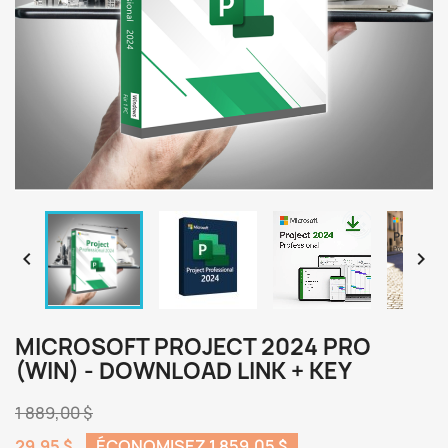


MICROSOFT PROJECT 2024 PRO
(WIN) - DOWNLOAD LINK + KEY
1 889,00 $
29,95 $
ÉCONOMISEZ 1 859,05 $