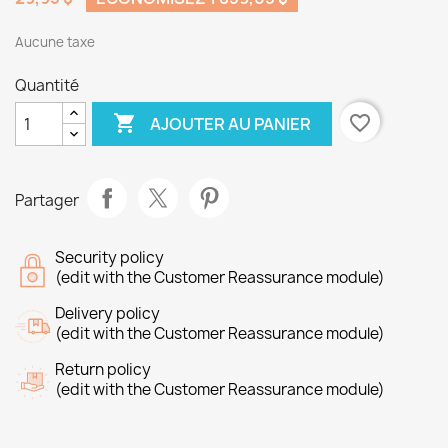
Aucune taxe
Quantité

favorite_border
AJOUTER AU PANIER
Partager
Security policy
(edit with the Customer Reassurance module)
Delivery policy
(edit with the Customer Reassurance module)
Return policy
(edit with the Customer Reassurance module)