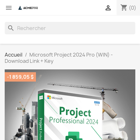
shopping_cart


(0)
search
Accueil
Microsoft Project 2024 Pro (WIN) -
Download Link + Key
-1 859,05 $